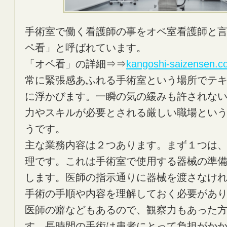
手術室で働く看護師の事をオペ室看護師と
ペ看」と呼ばれています。
「オペ看」の詳細⇒⇒
kangoshi-saizensen.
常に緊張感あふれる手術室という場所でテ
に浮かびます。一瞬の気の緩みも許されな
力やスキルが必要とされる厳しい職場とい
うです。
主な業務内容は２つあります。まず１つは
理です。これは手術室で使用する器械の準
します。医師の指示通りに器械を渡さなけ
手術の手順や内容を理解しておく必要があ
医師の癖などもあるので、観察力もあった
す。長時間の手術は患者にとって負担がか